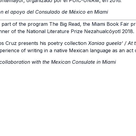
ntemayor, organizado por el PUIC-UNAM, en 2016.
n el apoyo del Consulado de México en Miami
 part of the program The Big Read, the Miami Book Fair p
nner of the National Literature Prize Nezahualcóyotl 2018.
os Cruz presents his poetry collection
Xaniaa gueela’ / At t
perience of writing in a native Mexican language as an act o
 collaboration with the Mexican Consulate in Miami