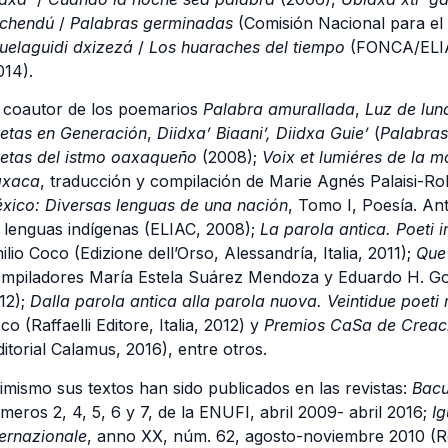
chendú
/
Palabras germinadas
(Comisión Nacional para el 
uelaguidi dxizezá
/
Los huaraches del tiempo
(FONCA/ELIA
014).
 coautor de los poemarios
Palabra amurallada
,
Luz de lun
etas en Generación
,
Diidxa’ Biaani’, Diidxa Guie’
(
Palabras
etas del istmo oaxaqueño
(2008);
Voix et lumiéres de la 
xaca
, traducción y compilación de Marie Agnés Palaisi-
xico: Diversas lenguas de una nación
, Tomo I, Poesía. An
 lenguas indígenas (ELIAC, 2008);
La parola antica. Poeti 
ilio Coco (Edizione dell’Orso, Alessandría, Italia, 2011);
Que 
mpiladores María Estela Suárez Mendoza y Eduardo H. Gon
12);
Dalla parola antica alla parola nuova. Veintidue poeti
co (Raffaelli Editore, Italia, 2012) y
Premios CaSa de Creaci
ditorial Calamus, 2016), entre otros.
imismo sus textos han sido publicados en las revistas:
Bacu
meros 2, 4, 5, 6 y 7, de la ENUFI, abril 2009- abril 2016;
I
ternazionale
, anno XX, núm. 62, agosto-noviembre 2010 (Ro