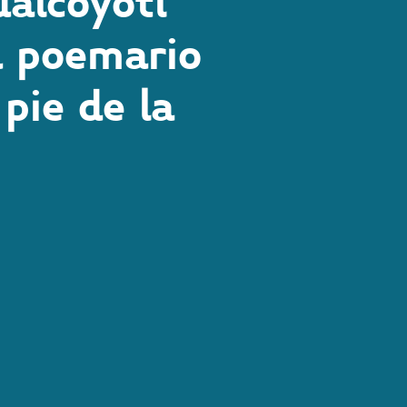
ualcóyotl
u poemario
pie de la