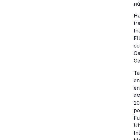
nú
Ha
tr
In
FI
co
Oa
Oa
Ta
en
en
es
20
po
Fu
UN
In