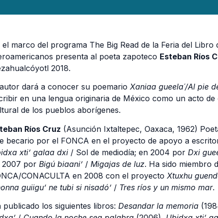
 el marco del programa The Big Read de la Feria del Libro
eroamericanos presenta al poeta zapoteco
Esteban Ríos C
zahualcóyotl 2018.
 autor dará a conocer su poemario
Xaniaa gueela´/Al pie d
cribir en una lengua originaria de México como un acto de o
ltural de los pueblos aborígenes.
teban Ríos Cruz
(Asunción Ixtaltepec, Oaxaca, 1962) Poet
e becario por el FONCA en el proyecto de apoyo a escritor
idxa xti’ galaa dxi
/ Sol de mediodía; en 2004 por
Dxi gue
 2007 por
Bigú biaani’
/
Migajas de luz
. Ha sido miembro d
NCA/CONACULTA en 2008 con el proyecto
Xtuxhu guend
onna guiigu’ ne tubi si nisadó’
/
Tres ríos y un mismo mar
.
 publicado los siguientes libros:
Desandar la memoria
(198
idxa’
/
Cuando la noche sea palabra
(2006),
Ubidxa xti’ ga