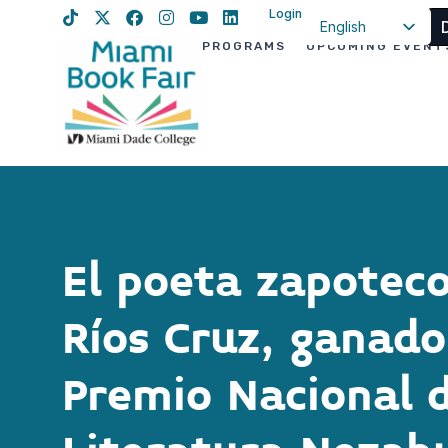
Login
English
PROGRAMS
UPCOMING EVENT
Spanish
Haitian Creole
El poeta zapotec
Ríos Cruz, ganado
Premio Nacional 