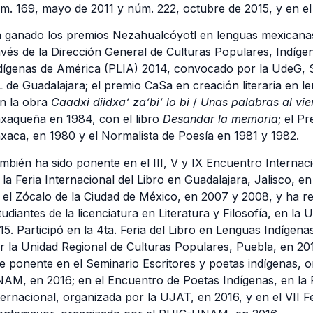
m. 169, mayo de 2011 y núm. 222, octubre de 2015, y en el
 ganado los premios Nezahualcóyotl en lenguas mexicanas
avés de la Dirección General de Culturas Populares, Indíg
dígenas de América (PLIA) 2014, convocado por la UdeG, 
L de Guadalajara; el premio CaSa en creación literaria en l
n la obra
Caadxi diidxa’ za’bi’ lo bi
/
Unas palabras al vie
xaqueña en 1984, con el libro
Desandar la memoria
; el P
xaca, en 1980 y el Normalista de Poesía en 1981 y 1982.
mbién ha sido ponente en el III, V y IX Encuentro Internac
 la Feria Internacional del Libro en Guadalajara, Jalisco, e
 el Zócalo de la Ciudad de México, en 2007 y 2008, y ha re
tudiantes de la licenciatura en Literatura y Filosofía, en l
15. Participó en la 4ta. Feria del Libro en Lenguas Indígenas
r la Unidad Regional de Culturas Populares, Puebla, en 201
e ponente en el Seminario Escritores y poetas indígenas, 
AM, en 2016; en el Encuentro de Poetas Indígenas, en la F
ternacional, organizada por la UJAT, en 2016, y en el VII 