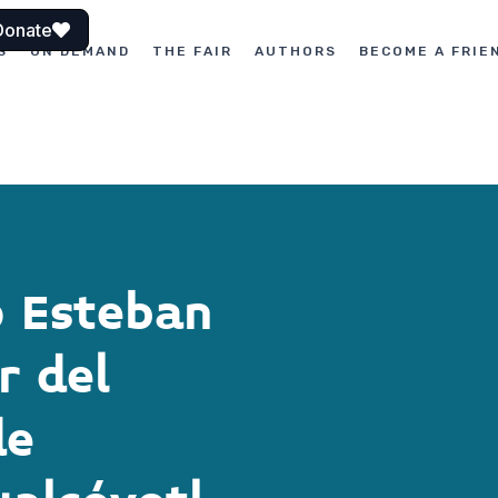
Donate
S
ON DEMAND
THE FAIR
AUTHORS
BECOME A FRIE
o Esteban
r del
de