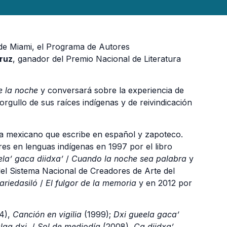
 de Miami, el Programa de Autores
ruz
, ganador del Premio Nacional de Literatura
e la noche
y conversará sobre la experiencia de
rgullo de sus raíces indígenas y de reivindicación
a mexicano que escribe en español y zapoteco.
es en lenguas indígenas en 1997 por el libro
ela’ gaca diidxa’
/
Cuando la noche sea palabra
y
el Sistema Nacional de Creadores de Arte del
ariedasiló
/
El fulgor de la memoria
y en 2012 por
4),
Canción en vigilia
(1999);
Dxi gueela gaca’
laa dxi
/
Sol de mediodía
(2008),
Ca diidxa’