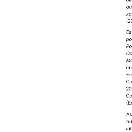
gu
xq
(2
Es
po
Po
Oa
Mé
en
Em
Co
20
Co
(E
As
nú
in