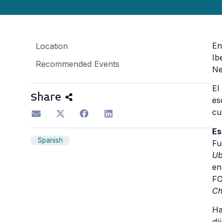
En
Location
Ib
Recommended Events
Ne
El
Share
es
cu
Es
Spanish
Fu
Ub
en
FO
Ch
Ha
di