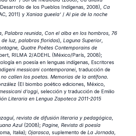
Desarrollo de los Pueblos Indígenas, 2008),
Ca
C, 2011) y
Xaniaa gueela’
/
Al pie de la noche
a
,
Palabra reunida
,
Con el alba en los hombros
,
76
 de luz, palabras floridas
),
Laguna Superior
,
montagne, Quatre Poétes Contemporains de
Robert, RILMA 2/ADEHL (México/París, 2008);
tología en poesía en lenguas indígenas, Escritores
indigeni messicani contemporanei
, traducción de
no callen los poetas. Memorias de la antífona
.
zález (El biombo poético ediciones, México,
 messicani d’oggi
, selección y traducción de Emilio
ón Literaria en Lengua Zapoteca 2011-2015
zaguí
,
revista de difusión literaria y pedagógica
,
guana Azul
(2008);
Pagine, Revista di poesía
ma, Italia);
Ojarasca
, suplemento de
La Jornada
,