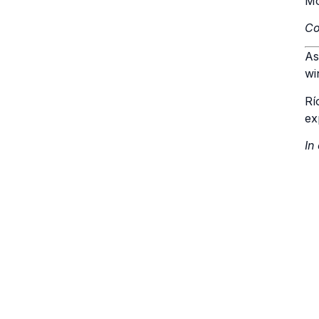
Mo
Co
As
wi
Rí
ex
In