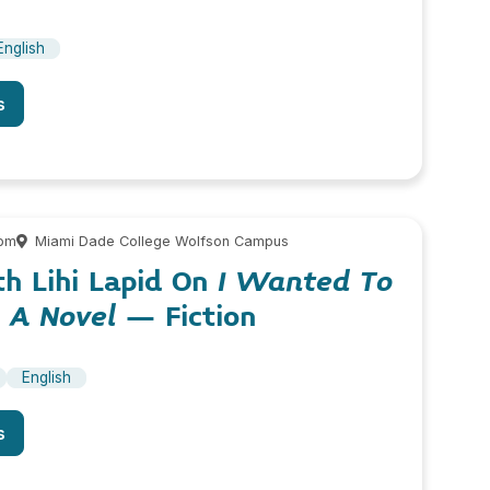
English
s
 pm
Miami Dade College Wolfson Campus
h Lihi Lapid On
I Wanted To
 A Novel
– Fiction
English
s