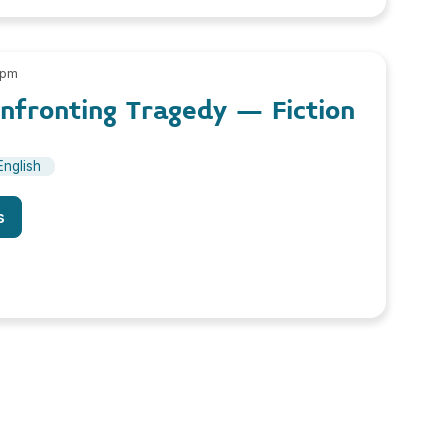
 pm
onfronting Tragedy – Fiction
English
s