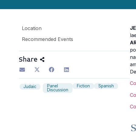
J
Location
la
Recommended Events
A
po
na
Share
am
De
C
Panel
Fiction
Spanish
Judaic
Discussion
C
C