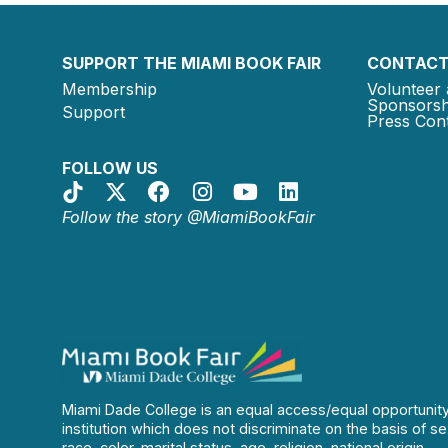
SUPPORT THE MIAMI BOOK FAIR
CONTACT
Membership
Volunteer 
Sponsorsh
Support
Press Cont
FOLLOW US
Follow the story @MiamiBookFair
Miami Dade College is an equal access/equal opportunit
institution which does not discriminate on the basis of se
race, color, marital status, age, religion, national origin,