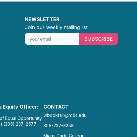
NEWSLETTER
Join our weekly mailing list
SUBSCRIBE
 Equity Officer:
CONTACT
wbookfair@mdc.edu
 of Equal Opportunity
at (305) 237-2577
305-237-3258
Miami Dade College