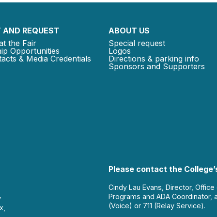
 AND REQUEST
ABOUT US
at the Fair
Special request
ip Opportunities
Logos
acts & Media Credentials
Directions & parking info
Sponsors and Supporters
Please contact the College’s
Cindy Lau Evans, Director, Office
Programs and ADA Coordinator, 
y
(Voice) or 711 (Relay Service).
x,